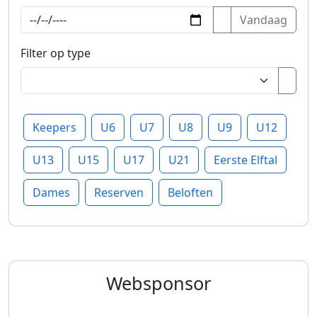
Vandaag
Filter op type
Keepers
U6
U7
U8
U9
U12
U13
U15
U17
U21
Eerste Elftal
Dames
Reserven
Beloften
Websponsor