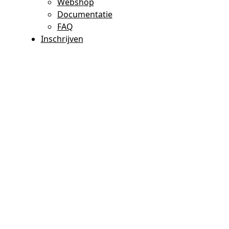
Webshop
Documentatie
FAQ
Inschrijven
Welkom bij KSK
Erembodegem